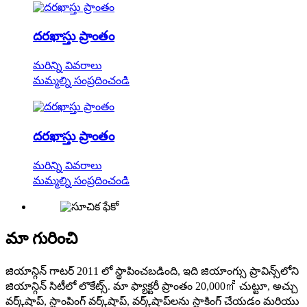
దరఖాస్తు ప్రాంతం
మరిన్ని వివరాలు
మమ్మల్ని సంప్రదించండి
దరఖాస్తు ప్రాంతం
మరిన్ని వివరాలు
మమ్మల్ని సంప్రదించండి
మా గురించి
జియాన్గిన్ గాటర్ 2011 లో స్థాపించబడింది, ఇది జియాంగ్సు ప్రావిన్స్‌లోని
జియాన్గిన్ సిటీలో లొకేట్స్. మా ఫ్యాక్టరీ ప్రాంతం 20,000㎡ చుట్టూ, అచ్చు
వర్క్‌షాప్, స్టాంపింగ్ వర్క్‌షాప్, వర్క్‌షాప్‌లను స్టాకింగ్ చేయడం మరియు