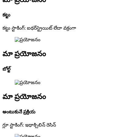
కట్టు
కట్టు స్టాకింగ్: ఐథర్‌స్ట్రెయిట్ లేదా వక్రంగా
మా ప్రయోజనం
బోల్ట్
మా ప్రయోజనం
అంటుకునే ప్రక్రియ
గ్లూ స్టాకింగ్: ఇథాక్సిలిన్ రెసిన్