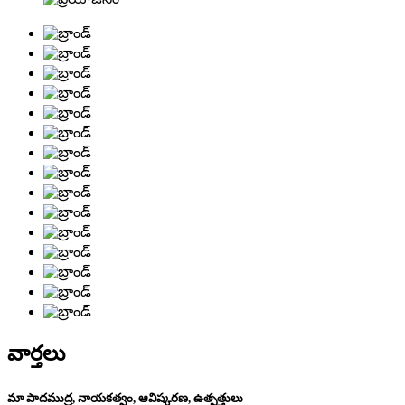
వార్తలు
మా పాదముద్ర, నాయకత్వం, ఆవిష్కరణ, ఉత్పత్తులు