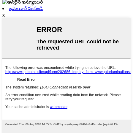
ఇమెయిల్ పంపండి
x