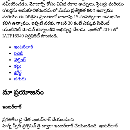
సమీకరించడం. మోటార్స్ కోసం వివిధ రకాల అచ్చులు, స్టేటర్లు మరియు
రోటర్లను అనుకూలీకరించడంలో మేము ప్రత్యేకత కలిగి ఉన్నాము
మరియు ఈ పరిశ్రమ ప్రాంతంలో దాదాపు 15 సంవత్సరాల అనుభవం
కలిగి ఉన్నాము. ఇప్పటి వరకు, గాటర్ 30 కంటే ఎక్కువ పేటెంట్
యుటిలిటీ మోడల్ టెక్నాలజీని అభివృద్ధి చేశాడు. ఇంతలో 2016 లో
IATF16949 సర్టిఫికేట్ పొందండి.
ఇంటర్‌లాక్
రివెట్
వెల్డింగ్
కట్టు
బోల్ట్
జిగురు
మా ప్రయోజనం
ఇంటర్‌లాక్
ప్రగతిశీల డై చేత ఇంటర్‌లాక్ చేయబడింది
హిగ్న్ స్పీడ్ ప్రోగ్రెసివ్ డై ద్వారా ఇంటర్‌లాక్ చేయబడింది, ఇంటర్‌లాక్