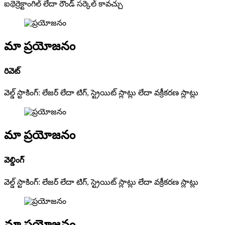
ఐథెర్రెక్టాంగిల్ లేదా రౌండ్ సర్కెల్ కావచ్చు
మా ప్రయోజనం
రివెట్
వెల్డ్ స్టాకింగ్: లేజర్ లేదా టిగ్, స్ట్రెయిట్ స్లాట్లు లేదా వక్రీకరణ స్లాట్లు
మా ప్రయోజనం
వెల్డింగ్
వెల్డ్ స్టాకింగ్: లేజర్ లేదా టిగ్, స్ట్రెయిట్ స్లాట్లు లేదా వక్రీకరణ స్లాట్లు
మా ప్రయోజనం