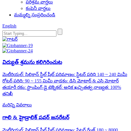
పరిశ్రమ వార్తలు
కంపెనీ వార్తలు
మమ్మల్ని సంప్రదించండి
English
విద్యుత్ శ్రమను కలిగిరించుట
మెటీరియల్: సిలికాన్ స్టీల్ షీట్ పరిమాణం: స్టేటర్ పరిధి 140 ~ 240 మిమీ
రోటర్ పరిధి: 90 ~ 155 మిమీ వాడకం: డిసి మోటార్ & ఎసి మోటార్
తయారీ రకం: స్టాంపింగ్ డై టెక్నికల్: అధిక ఖచ్చితత్వ నాణ్యత: 100%
తనిఖీ
మరిన్ని వివరాలు
గాలి & హైడ్రాలిక్ పవర్ జనరేటర్
మెటీరియల్: సిలికాన్ స్టీల్ షీట్ పరిమాణం: స్టేటర్ రేంజ్ 180 ~ 8000