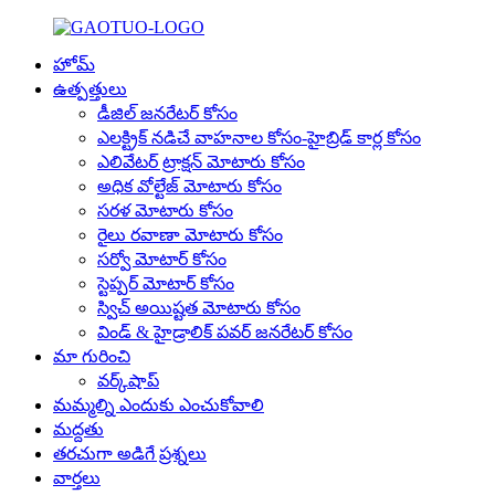
హోమ్
ఉత్పత్తులు
డీజిల్ జనరేటర్ కోసం
ఎలక్ట్రిక్ నడిచే వాహనాల కోసం-హైబ్రిడ్ కార్ల కోసం
ఎలివేటర్ ట్రాక్షన్ మోటారు కోసం
అధిక వోల్టేజ్ మోటారు కోసం
సరళ మోటారు కోసం
రైలు రవాణా మోటారు కోసం
సర్వో మోటార్ కోసం
స్టెప్పర్ మోటార్ కోసం
స్విచ్ అయిష్టత మోటారు కోసం
విండ్ & హైడ్రాలిక్ పవర్ జనరేటర్ కోసం
మా గురించి
వర్క్‌షాప్
మమ్మల్ని ఎందుకు ఎంచుకోవాలి
మద్దతు
తరచుగా అడిగే ప్రశ్నలు
వార్తలు