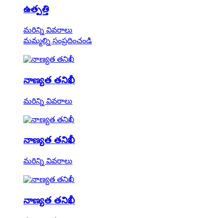
ఉత్పత్తి
మరిన్ని వివరాలు
మమ్మల్ని సంప్రదించండి
నాణ్యత తనిఖీ
మరిన్ని వివరాలు
నాణ్యత తనిఖీ
మరిన్ని వివరాలు
నాణ్యత తనిఖీ