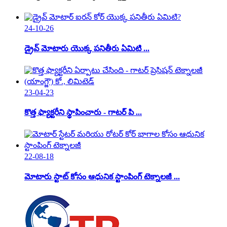
24-10-26
డ్రైవ్ మోటారు యొక్క పనితీరు ఏమిటి ...
23-04-23
కొత్త ఫ్యాక్టరీని స్థాపించారు - గాటర్ పి ...
22-08-18
మోటారు స్టాట్ కోసం ఆధునిక స్టాంపింగ్ టెక్నాలజీ ...