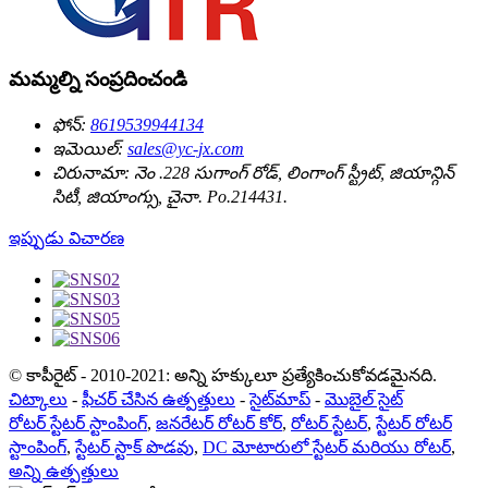
మమ్మల్ని సంప్రదించండి
ఫోన్:
8619539944134
ఇమెయిల్:
sales@yc-jx.com
చిరునామా:
నెం .228 సుగాంగ్ రోడ్, లింగాంగ్ స్ట్రీట్, జియాన్గిన్
సిటీ, జియాంగ్సు, చైనా. Po.214431.
ఇప్పుడు విచారణ
© కాపీరైట్ - 2010-2021: అన్ని హక్కులూ ప్రత్యేకించుకోవడమైనది.
చిట్కాలు
-
ఫీచర్ చేసిన ఉత్పత్తులు
-
సైట్‌మాప్
-
మొబైల్ సైట్
రోటర్ స్టేటర్ స్టాంపింగ్
,
జనరేటర్ రోటర్ కోర్
,
రోటర్ స్టేటర్
,
స్టేటర్ రోటర్
స్టాంపింగ్
,
స్టేటర్ స్టాక్ పొడవు
,
DC మోటారులో స్టేటర్ మరియు రోటర్
,
అన్ని ఉత్పత్తులు