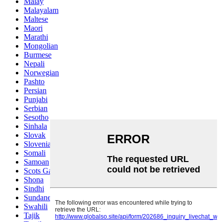
Malay
Malayalam
Maltese
Maori
Marathi
Mongolian
Burmese
Nepali
Norwegian
Pashto
Persian
Punjabi
Serbian
Sesotho
Sinhala
Slovak
Slovenian
Somali
Samoan
Scots Gaelic
Shona
Sindhi
Sundanese
Swahili
Tajik