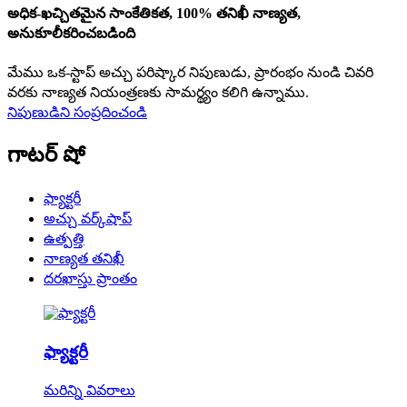
అధిక-ఖచ్చితమైన సాంకేతికత, 100% తనిఖీ నాణ్యత,
అనుకూలీకరించబడింది
మేము ఒక-స్టాప్ అచ్చు పరిష్కార నిపుణుడు, ప్రారంభం నుండి చివరి
వరకు నాణ్యత నియంత్రణకు సామర్థ్యం కలిగి ఉన్నాము.
నిపుణుడిని సంప్రదించండి
గాటర్ షో
ఫ్యాక్టరీ
అచ్చు వర్క్‌షాప్
ఉత్పత్తి
నాణ్యత తనిఖీ
దరఖాస్తు ప్రాంతం
ఫ్యాక్టరీ
మరిన్ని వివరాలు