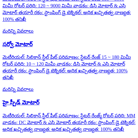
మిమీ రోటర్ పరిధి: 120 ~ 9000 మిమీ వాడకం: డిసి మోటార్ & ఎసి
మోటార్ తయారీ రకం: స్టాంపింగ్ డై టెక్నికల్: అధిక ఖచ్చితత్వ నాణ్యత:
100% తనిఖీ
మరిన్ని వివరాలు
సర్వో మోటార్
మెటీరియల్: సిలికాన్ స్టీల్ షీట్ పరిమాణం: స్టేటర్ రేంజ్ 15 ~ 180 మిమీ
రోటర్ పరిధి: 10 ~ 120 మిమీ వాడకం: డిసి మోటార్ & ఎసి మోటార్
తయారీ రకం: స్టాంపింగ్ డై టెక్నికల్: అధిక ఖచ్చితత్వ నాణ్యత: 100%
తనిఖీ
మరిన్ని వివరాలు
హై స్పీడ్ మోటార్
మెటీరియల్: సిలికాన్ స్టీల్ షీట్ పరిమాణం: స్టేటర్ రేంజ్మ్ రోటర్ పరిధి: MM
వాడకం: DC మోటార్ & ఎసి మోటార్ తయారీ రకం: స్టాంపింగ్ డై టెక్నికల్:
అధిక ఖచ్చితత్వ నాణ్యత: అధిక ఖచ్చితత్వ నాణ్యత: 100% తనిఖీ