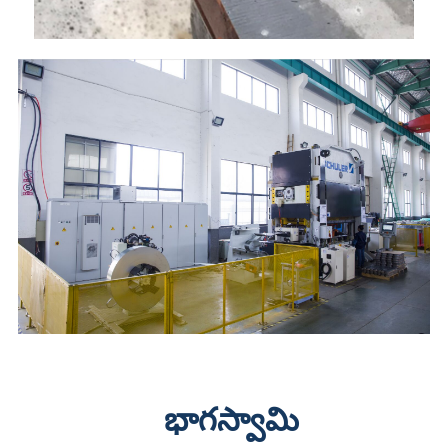
భాగస్వామి