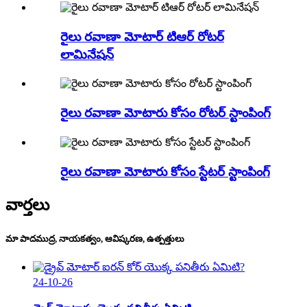
రైలు రవాణా మోటార్ టిఆర్ రోటర్
లామినేషన్
రైలు రవాణా మోటారు కోసం రోటర్ స్టాంపింగ్
రైలు రవాణా మోటారు కోసం స్టేటర్ స్టాంపింగ్
వార్తలు
మా పాదముద్ర, నాయకత్వం, ఆవిష్కరణ, ఉత్పత్తులు
24-10-26