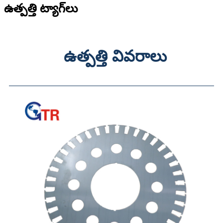
ఉత్పత్తి ట్యాగ్‌లు
ఉత్పత్తి వివరాలు