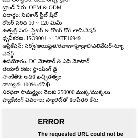
బ్రాండ్ పేరు: OEM & ODM
పదార్థం: సిలికాన్ స్టీల్ షీట్
రోటర్ పరిధి 10 ~ 120 మిమీ
ఉత్పత్తి పేరు: స్టేటర్ & రోటర్ కోర్ లామినేషన్
ధృవీకరణ: ISO9001 、 IATF16949
అప్లికేషన్: సర్వో/అయిష్టత/రవాణా/హైడ్రాలి/ఎలివేటర్/న్యూ
ఎనర్జీ
ఉపయోగం: DC మోటార్ & ఎసి మోటార్
తయారీ రకం: స్టాంపింగ్ డై
సాంకేతిక: అధిక ఖచ్చితత్వం
నాణ్యత: 100% తనిఖీ
సరఫరా సామర్థ్యం: నెలకు 250000 ముక్క/ముక్కలు
ప్యాకేజింగ్ వివరాలు ప్యాలెట్‌తో కలపేతర కేసు