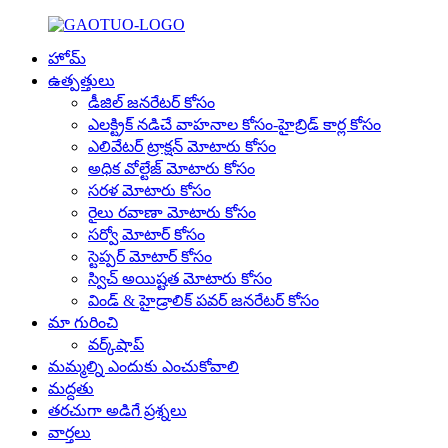
హోమ్
ఉత్పత్తులు
డీజిల్ జనరేటర్ కోసం
ఎలక్ట్రిక్ నడిచే వాహనాల కోసం-హైబ్రిడ్ కార్ల కోసం
ఎలివేటర్ ట్రాక్షన్ మోటారు కోసం
అధిక వోల్టేజ్ మోటారు కోసం
సరళ మోటారు కోసం
రైలు రవాణా మోటారు కోసం
సర్వో మోటార్ కోసం
స్టెప్పర్ మోటార్ కోసం
స్విచ్ అయిష్టత మోటారు కోసం
విండ్ & హైడ్రాలిక్ పవర్ జనరేటర్ కోసం
మా గురించి
వర్క్‌షాప్
మమ్మల్ని ఎందుకు ఎంచుకోవాలి
మద్దతు
తరచుగా అడిగే ప్రశ్నలు
వార్తలు