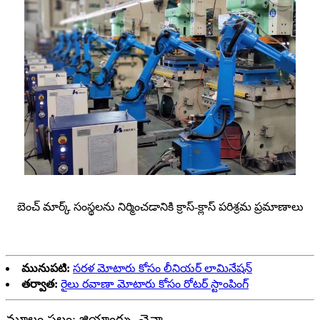
బెంచ్ మార్క్ సంస్థలను నిర్మించడానికి క్రాస్-క్లాస్ పరిశ్రమ ప్రమాణాలు
మునుపటి:
సరళ మోటారు కోసం లీనియర్ లామినేషన్
తర్వాత:
రైలు రవాణా మోటారు కోసం రోటర్ స్టాంపింగ్
మూలం స్థలం: జియాంగ్సు, చైనా