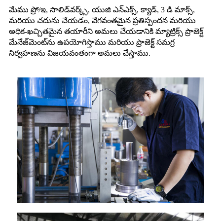
మేము ప్రో/ఇ, సాలిడ్‌వర్క్స్, యుజి ఎన్ఎక్స్, క్యాడ్, 3 డి మాక్స్,
మరియు చదును చేయడం, వేగవంతమైన ప్రతిస్పందన మరియు
అధిక-ఖచ్చితమైన తయారీని అమలు చేయడానికి మ్యాట్రిక్స్ ప్రాజెక్ట్
మేనేజ్‌మెంట్‌ను ఉపయోగిస్తాము మరియు ప్రాజెక్ట్ సమగ్ర
నిర్వహణను విజయవంతంగా అమలు చేస్తాము.