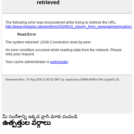
మీ సందేశాన్ని ఇక్కడ వ్రాసి మాకు పంపండి
ఉత్పత్తుల వర్గాలు