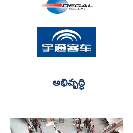
అభివృద్ధి