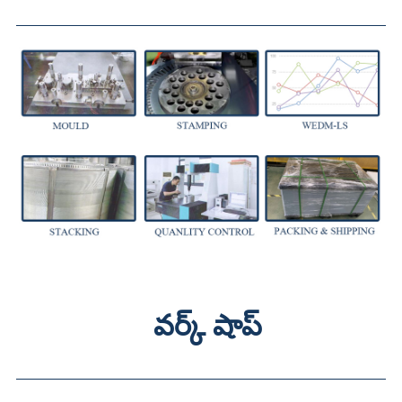
వర్క్ షాప్