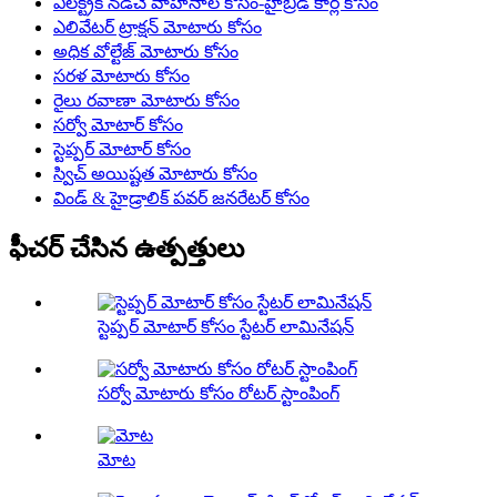
ఎలక్ట్రిక్ నడిచే వాహనాల కోసం-హైబ్రిడ్ కార్ల కోసం
ఎలివేటర్ ట్రాక్షన్ మోటారు కోసం
అధిక వోల్టేజ్ మోటారు కోసం
సరళ మోటారు కోసం
రైలు రవాణా మోటారు కోసం
సర్వో మోటార్ కోసం
స్టెప్పర్ మోటార్ కోసం
స్విచ్ అయిష్టత మోటారు కోసం
విండ్ & హైడ్రాలిక్ పవర్ జనరేటర్ కోసం
ఫీచర్ చేసిన ఉత్పత్తులు
స్టెప్పర్ మోటార్ కోసం స్టేటర్ లామినేషన్
సర్వో మోటారు కోసం రోటర్ స్టాంపింగ్
మోట