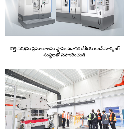
కొత్త పరిశ్రమ ప్రమాణాలను స్థాపించడానికి దేశీయ బెంచ్‌మార్కింగ్
సంస్థలతో సహకరించండి