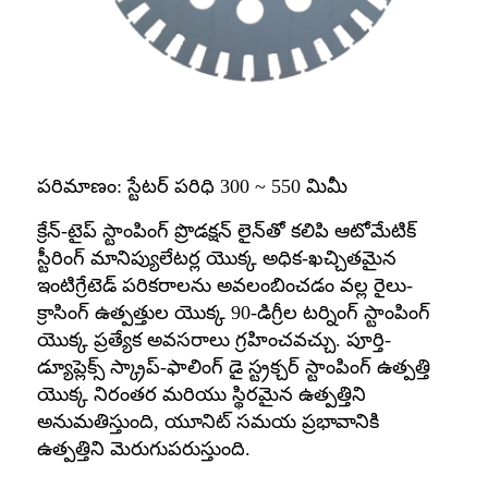
పరిమాణం: స్టేటర్ పరిధి 300 ~ 550 మిమీ
క్రేన్-టైప్ స్టాంపింగ్ ప్రొడక్షన్ లైన్‌తో కలిపి ఆటోమేటిక్
స్టీరింగ్ మానిప్యులేటర్ల యొక్క అధిక-ఖచ్చితమైన
ఇంటిగ్రేటెడ్ పరికరాలను అవలంబించడం వల్ల రైలు-
క్రాసింగ్ ఉత్పత్తుల యొక్క 90-డిగ్రీల టర్నింగ్ స్టాంపింగ్
యొక్క ప్రత్యేక అవసరాలు గ్రహించవచ్చు. పూర్తి-
డ్యూప్లెక్స్ స్క్రాప్-ఫాలింగ్ డై స్ట్రక్చర్ స్టాంపింగ్ ఉత్పత్తి
యొక్క నిరంతర మరియు స్థిరమైన ఉత్పత్తిని
అనుమతిస్తుంది, యూనిట్ సమయ ప్రభావానికి
ఉత్పత్తిని మెరుగుపరుస్తుంది.