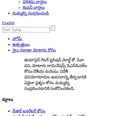
పరిశ్రమ వార్తలు
కంపెనీ వార్తలు
మమ్మల్ని సంప్రదించండి
English
హోమ్
ఉత్పత్తులు
రైలు రవాణా మోటారు కోసం
జియాన్గిన్ గేటర్ ప్రెసిషన్ మోల్డ్ కో. సేవా
పని, మోటారు లామినేషన్స్ పిఎస్‌పిఎల్‌ల
కోసం దేశీయ మరియు విదేశీ
వినియోగదారుల అవసరాన్ని తీర్చడానికి
ఏవైనా ప్రశ్నల కోసం మమ్మల్ని
సంప్రదించడానికి సంకోచించకండి.
వర్గాలు
డీజిల్ జనరేటర్ కోసం