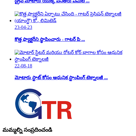
డ్రైవ్ మోటారు యొక్క పనితీరు ఏమిటి ...
23-04-23
కొత్త ఫ్యాక్టరీని స్థాపించారు - గాటర్ పి ...
22-08-18
మోటారు స్టాట్ కోసం ఆధునిక స్టాంపింగ్ టెక్నాలజీ ...
మమ్మల్ని సంప్రదించండి