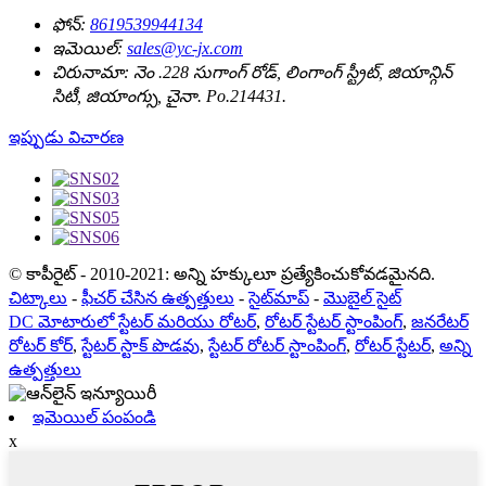
ఫోన్:
8619539944134
ఇమెయిల్:
sales@yc-jx.com
చిరునామా:
నెం .228 సుగాంగ్ రోడ్, లింగాంగ్ స్ట్రీట్, జియాన్గిన్
సిటీ, జియాంగ్సు, చైనా. Po.214431.
ఇప్పుడు విచారణ
© కాపీరైట్ - 2010-2021: అన్ని హక్కులూ ప్రత్యేకించుకోవడమైనది.
చిట్కాలు
-
ఫీచర్ చేసిన ఉత్పత్తులు
-
సైట్‌మాప్
-
మొబైల్ సైట్
DC మోటారులో స్టేటర్ మరియు రోటర్
,
రోటర్ స్టేటర్ స్టాంపింగ్
,
జనరేటర్
రోటర్ కోర్
,
స్టేటర్ స్టాక్ పొడవు
,
స్టేటర్ రోటర్ స్టాంపింగ్
,
రోటర్ స్టేటర్
,
అన్ని
ఉత్పత్తులు
ఇమెయిల్ పంపండి
x