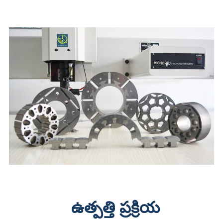
ఉత్పత్తి ప్రక్రియ