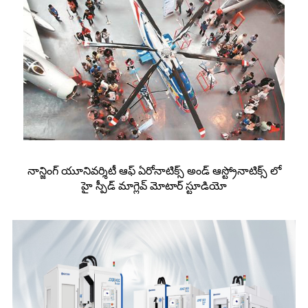
నాన్జింగ్ యూనివర్శిటీ ఆఫ్ ఏరోనాటిక్స్ అండ్ ఆస్ట్రోనాటిక్స్ లో
హై స్పీడ్ మాగ్లెవ్ మోటార్ స్టూడియో