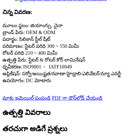
చిన్న వివరణ:
మూలం స్థలం: జియాంగ్సు, చైనా
బ్రాండ్ పేరు: OEM & ODM
పదార్థం: సిలికాన్ స్టీల్ షీట్
పరిమాణం: స్టేటర్ పరిధి 300 ~ 550 మిమీ
రోటర్ పరిధి 210 ~ 400 మిమీ
ఉత్పత్తి పేరు: స్టేటర్ & రోటర్ కోర్ లామినేషన్
ధృవీకరణ: ISO9001 、 IATF16949
అప్లికేషన్: సర్వో/అయిష్టత/రవాణా/హైడ్రాలి/ఎలివేటర్/న్యూ ఎనర్జీ
ఉపయోగం: DC మోటారు
మాకు ఇమెయిల్ పంపండి
PDF గా డౌన్‌లోడ్ చేయండి
ఉత్పత్తి వివరాలు
తరచుగా అడిగే ప్రశ్నలు