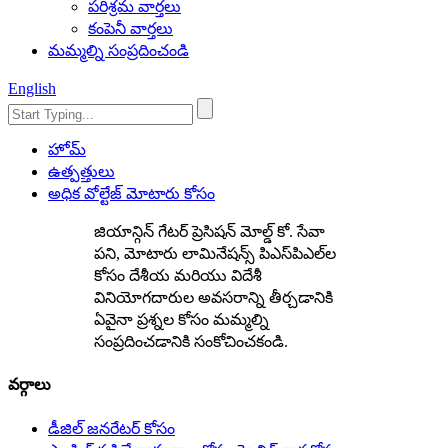
పరిశ్రమ వార్తలు
కంపెనీ వార్తలు
మమ్మల్ని సంప్రదించండి
English
హోమ్
ఉత్పత్తులు
అధిక వోల్టేజ్ మోటారు కోసం
జియాన్గిన్ గేటర్ ప్రెసిషన్ మోల్డ్ కో. సేవా
పని, మోటారు లామినేషన్స్ పిఎస్‌పిఎల్‌ల
కోసం దేశీయ మరియు విదేశీ
వినియోగదారుల అవసరాన్ని తీర్చడానికి
ఏవైనా ప్రశ్నల కోసం మమ్మల్ని
సంప్రదించడానికి సంకోచించకండి.
వర్గాలు
డీజిల్ జనరేటర్ కోసం