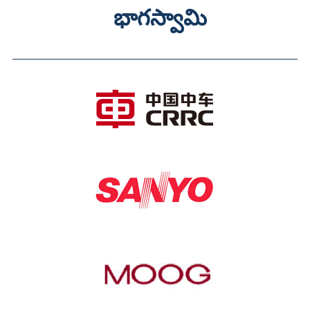
భాగస్వామి