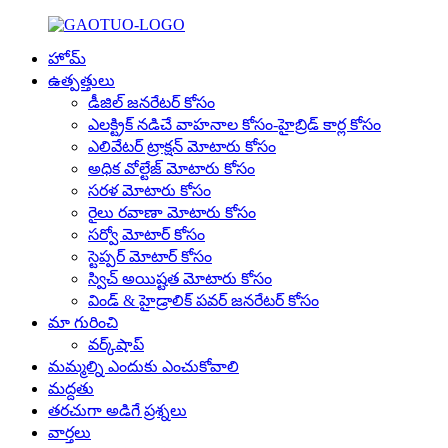
హోమ్
ఉత్పత్తులు
డీజిల్ జనరేటర్ కోసం
ఎలక్ట్రిక్ నడిచే వాహనాల కోసం-హైబ్రిడ్ కార్ల కోసం
ఎలివేటర్ ట్రాక్షన్ మోటారు కోసం
అధిక వోల్టేజ్ మోటారు కోసం
సరళ మోటారు కోసం
రైలు రవాణా మోటారు కోసం
సర్వో మోటార్ కోసం
స్టెప్పర్ మోటార్ కోసం
స్విచ్ అయిష్టత మోటారు కోసం
విండ్ & హైడ్రాలిక్ పవర్ జనరేటర్ కోసం
మా గురించి
వర్క్‌షాప్
మమ్మల్ని ఎందుకు ఎంచుకోవాలి
మద్దతు
తరచుగా అడిగే ప్రశ్నలు
వార్తలు