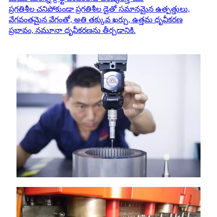
ప్రగతిశీల చనిపోకుండా ప్రగతిశీల డైతో సమానమైన ఉత్పత్తులు,
వేగవంతమైన వేగంతో, అతి తక్కువ ఖర్చు, ఉత్తమ ధృవీకరణ
ప్రభావం, నమూనా ధృవీకరణను తీర్చడానికి.