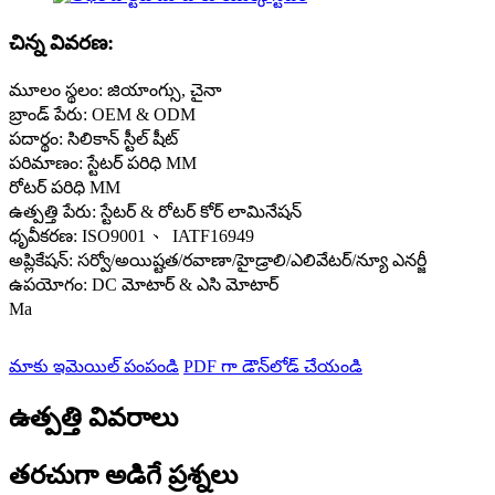
చిన్న వివరణ:
మూలం స్థలం: జియాంగ్సు, చైనా
బ్రాండ్ పేరు: OEM & ODM
పదార్థం: సిలికాన్ స్టీల్ షీట్
పరిమాణం: స్టేటర్ పరిధి MM
రోటర్ పరిధి MM
ఉత్పత్తి పేరు: స్టేటర్ & రోటర్ కోర్ లామినేషన్
ధృవీకరణ: ISO9001 、 IATF16949
అప్లికేషన్: సర్వో/అయిష్టత/రవాణా/హైడ్రాలి/ఎలివేటర్/న్యూ ఎనర్జీ
ఉపయోగం: DC మోటార్ & ఎసి మోటార్
Ma
మాకు ఇమెయిల్ పంపండి
PDF గా డౌన్‌లోడ్ చేయండి
ఉత్పత్తి వివరాలు
తరచుగా అడిగే ప్రశ్నలు