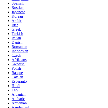
Spanish
Russian
Japanese
Korean
Arabic
Irish
Greek
Turkish
Italian
Danish
Romanian
Indonesian
Czech
Afrikaans
Swedish
Polish
Basque
Catalan
Esperanto
Hindi
Lao
Albanian
Amharic
Armenian
Azerbaijani