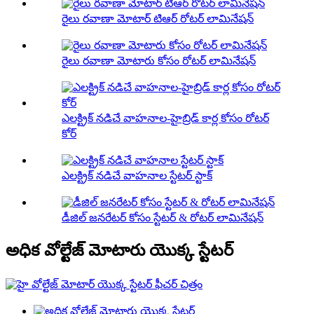
రైలు రవాణా మోటార్ టిఆర్ రోటర్ లామినేషన్
రైలు రవాణా మోటారు కోసం రోటర్ లామినేషన్
ఎలక్ట్రిక్ నడిచే వాహనాల-హైబ్రిడ్ కార్ల కోసం రోటర్
కోర్
ఎలక్ట్రిక్ నడిచే వాహనాల స్టేటర్ స్టాక్
డీజిల్ జనరేటర్ కోసం స్టేటర్ & రోటర్ లామినేషన్
అధిక వోల్టేజ్ మోటారు యొక్క స్టేటర్