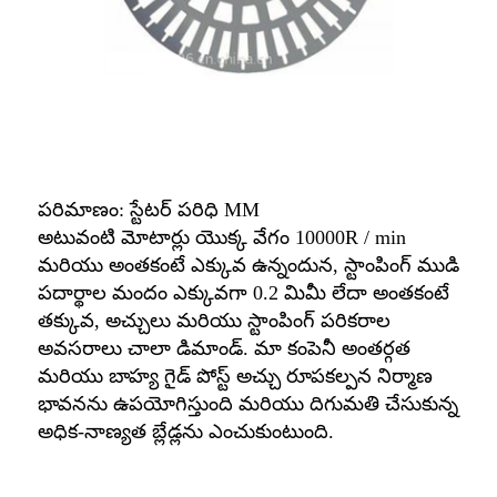
పరిమాణం: స్టేటర్ పరిధి MM
అటువంటి మోటార్లు యొక్క వేగం 10000R / min
మరియు అంతకంటే ఎక్కువ ఉన్నందున, స్టాంపింగ్ ముడి
పదార్థాల మందం ఎక్కువగా 0.2 మిమీ లేదా అంతకంటే
తక్కువ, అచ్చులు మరియు స్టాంపింగ్ పరికరాల
అవసరాలు చాలా డిమాండ్. మా కంపెనీ అంతర్గత
మరియు బాహ్య గైడ్ పోస్ట్ అచ్చు రూపకల్పన నిర్మాణ
భావనను ఉపయోగిస్తుంది మరియు దిగుమతి చేసుకున్న
అధిక-నాణ్యత బ్లేడ్లను ఎంచుకుంటుంది.