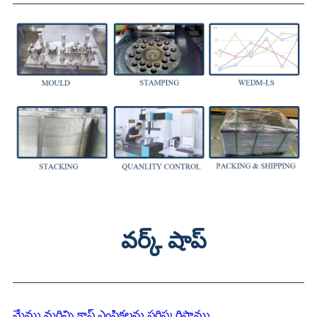
వర్క్ షాప్
మేము మరిన్ని క్రాఫ్ట్ ఎంపికలను పరిష్కరిస్తాము